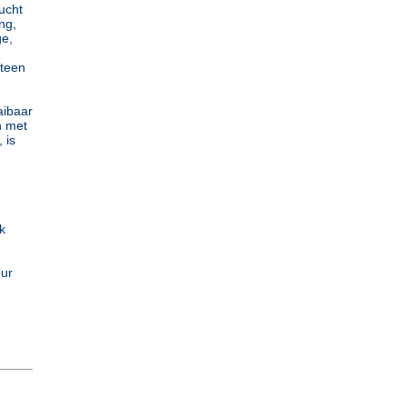
ucht
ng,
ge,
steen
aibaar
n met
 is
k
eur