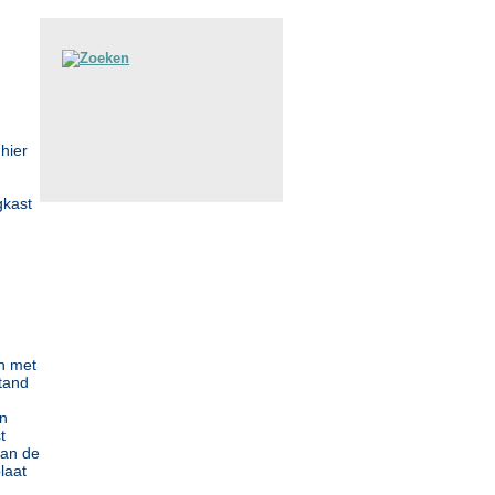
hier
gkast
n met
tand
an
t
van de
laat