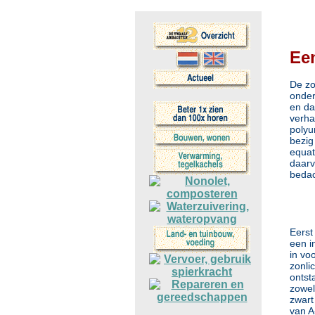
Ee
De zo
onder
en da
verha
polyu
bezig
equat
daarv
bedac
Eerst
een i
in vo
zonli
ontst
zowel
zwart
van A