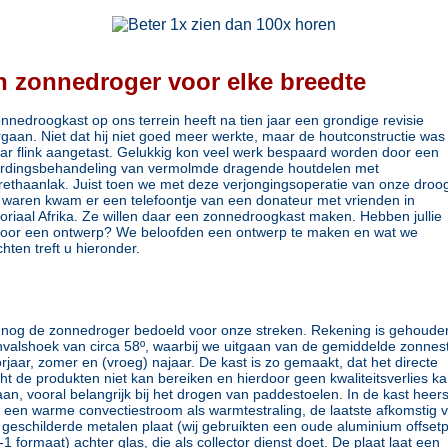
n zonnedroger voor elke breedte
nnedroogkast op ons terrein heeft na tien jaar een grondige revisie
gaan. Niet dat hij niet goed meer werkte, maar de houtconstructie was 
ar flink aangetast. Gelukkig kon veel werk bespaard worden door een
rdingsbehandeling van vermolmde dragende houtdelen met
rethaanlak. Juist toen we met deze verjongingsoperatie van onze droo
 waren kwam er een telefoontje van een donateur met vrienden in
oriaal Afrika. Ze willen daar een zonnedroogkast maken. Hebben jullie
oor een ontwerp? We beloofden een ontwerp te maken en wat we
hten treft u hieronder.
 nog de zonnedroger bedoeld voor onze streken. Rekening is gehoude
nvalshoek van circa 58º, waarbij we uitgaan van de gemiddelde zonnes
orjaar, zomer en (vroeg) najaar. De kast is zo gemaakt, dat het directe
cht de produkten niet kan bereiken en hierdoor geen kwaliteitsverlies k
aan, vooral belangrijk bij het drogen van paddestoelen. In de kast heers
 een warme convectiestroom als warmtestraling, de laatste afkomstig 
 geschilderde metalen plaat (wij gebruikten een oude aluminium offsetp
-1 formaat) achter glas, die als collector dienst doet. De plaat laat een